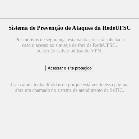
Sistema de Prevenção de Ataques da RedeUFSC
Por motivos de segurança, esta validação será solicitada
caso o acesso ao site seja de fora da RedeUFSC,
ou se não estiver utilizando VPN.
Caso ainda tenha dúvidas de porque está vendo essa página,
abra um chamado no sistema de atendimento da SeTIC.