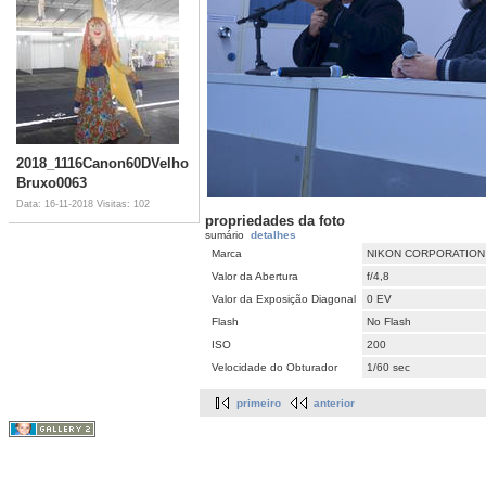
2018_1116Canon60DVelho
Bruxo0063
Data: 16-11-2018
Visitas: 102
propriedades da foto
sumário
detalhes
Marca
NIKON CORPORATION
Valor da Abertura
f/4,8
Valor da Exposição Diagonal
0 EV
Flash
No Flash
ISO
200
Velocidade do Obturador
1/60 sec
primeiro
anterior