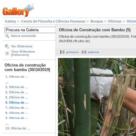
Gallery
Centro de Filosofia e Ciências Humanas
Bosque
Oficinas
Ofici
Oficina de Construção com Bambu (5)
busca avançada
Oficina de construção com bambu (30/10/2019). Fot
(NUVEM.cfh.ufsc.br).
Ver Slideshow
View Slideshow
primeiro
anterior
(Fullscreen)
Oficina de construção
com bambu (30/10/2019)
1. Oficina de ...
...
3. Oficina de ...
4. Oficina de ...
5. Oficina de ...
6. Oficina de ...
7. Oficina de ...
8. Oficina de ...
9. Oficina de ...
...
19. Oficina de ...