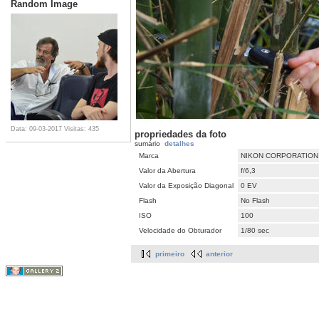
Random Image
Data: 09-03-2017
Visitas: 435
propriedades da foto
sumário
detalhes
Marca
NIKON CORPORATION
Valor da Abertura
f/6,3
Valor da Exposição Diagonal
0 EV
Flash
No Flash
ISO
100
Velocidade do Obturador
1/80 sec
primeiro
anterior