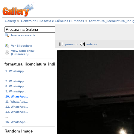
Gallery
Centro de Filosofia e Ciências Humanas
formatura_licenciatura_indi
busca avançada
primeiro
anterior
Ver Slideshow
View Slideshow
(Fullscreen)
formatura_licenciatura_indigena
1. WhatsApp...
...
7. WhatsApp...
8. WhatsApp...
9. WhatsApp...
10. WhatsApp...
11. WhatsApp...
12. WhatsApp...
13. WhatsApp...
...
16. WhatsApp...
Random Image