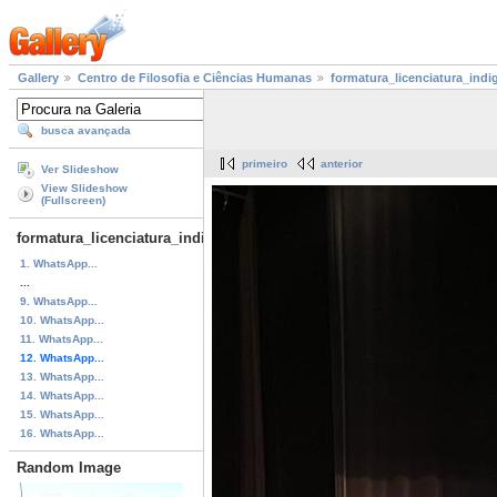
Gallery
Centro de Filosofia e Ciências Humanas
formatura_licenciatura_indi
busca avançada
primeiro
anterior
Ver Slideshow
View Slideshow
(Fullscreen)
formatura_licenciatura_indigena
1. WhatsApp...
...
9. WhatsApp...
10. WhatsApp...
11. WhatsApp...
12. WhatsApp...
13. WhatsApp...
14. WhatsApp...
15. WhatsApp...
16. WhatsApp...
Random Image