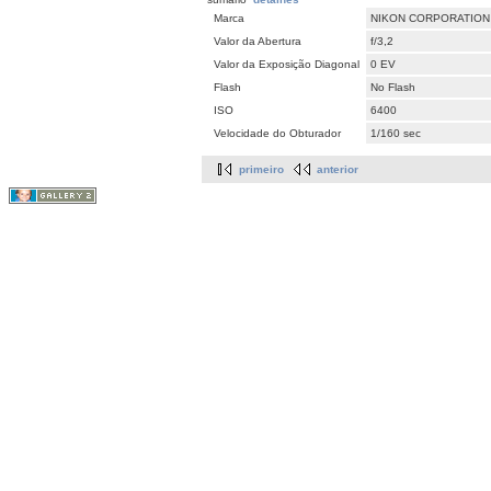
Marca
NIKON CORPORATION
Valor da Abertura
f/3,2
Valor da Exposição Diagonal
0 EV
Flash
No Flash
ISO
6400
Velocidade do Obturador
1/160 sec
primeiro
anterior