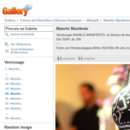
Gallery
Centro de Filosofia e Ciências Humanas
MArquE
Mamilo Manifest
Mamilo Manifesto
busca avançada
Vernissage MAMILO MANIFESTO, no Museu de Arqu
Dia 25/04, às 19h
---
Ver Slideshow
Fotos por Renata Apgaua Britto (NUVEM.cfh.ufsc.br
View Slideshow
(Fullscreen)
primeiro
anterior
Vernissage
1. Mamilo...
...
17. Mamilo...
18. Mamilo...
19. Mamilo...
20. Mamilo...
21. Mamilo...
22. Mamilo...
23. Mamilo...
...
29. Mamilo...
Random Image