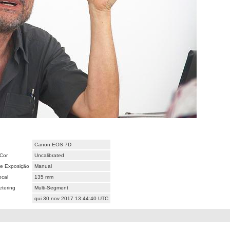
Canon EOS 7D
Cor
Uncalibrated
e Exposição
Manual
ocal
135 mm
tering
Multi-Segment
qui 30 nov 2017 13:44:40 UTC