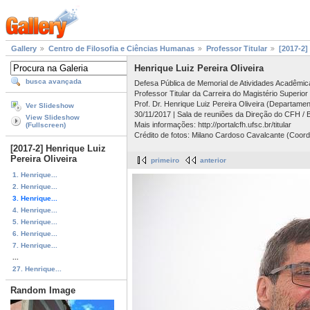
Gallery
Centro de Filosofia e Ciências Humanas
Professor Titular
[2017-2]
Henrique Luiz Pereira Oliveira
busca avançada
Defesa Pública de Memorial de Atividades Acadêmic
Professor Titular da Carreira do Magistério Superior
Prof. Dr. Henrique Luiz Pereira Oliveira (Departamen
Ver Slideshow
30/11/2017 | Sala de reuniões da Direção do CFH / 
View Slideshow
Mais informações: http://portalcfh.ufsc.br/titular
(Fullscreen)
Crédito de fotos: Milano Cardoso Cavalcante (Coord
[2017-2] Henrique Luiz
Pereira Oliveira
primeiro
anterior
1. Henrique...
2. Henrique...
3. Henrique...
4. Henrique...
5. Henrique...
6. Henrique...
7. Henrique...
...
27. Henrique...
Random Image