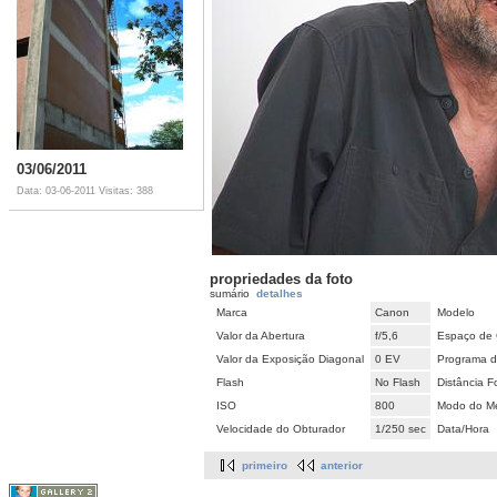
03/06/2011
Data: 03-06-2011
Visitas: 388
propriedades da foto
sumário
detalhes
Marca
Canon
Modelo
Valor da Abertura
f/5,6
Espaço de 
Valor da Exposição Diagonal
0 EV
Programa d
Flash
No Flash
Distância F
ISO
800
Modo do Me
Velocidade do Obturador
1/250 sec
Data/Hora
primeiro
anterior