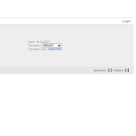
Login
Data: 30-11-2017
Tamanho:
Tamanho total:
5184x3456
próximo
último