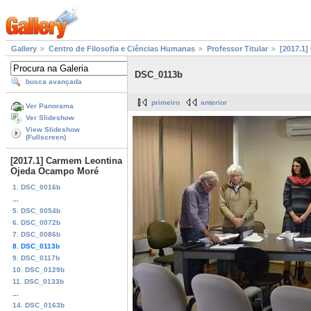
Gallery
Centro de Filosofia e Ciências Humanas
Professor Titular
[2017.1
DSC_0113b
busca avançada
primeiro
anterior
Ver Panorama
Ver Slideshow
View Slideshow
(Fullscreen)
[2017.1] Carmem Leontina
Ojeda Ocampo Moré
1. DSC_0016b
...
5. DSC_0054b
6. DSC_0072b
7. DSC_0086b
8. DSC_0113b
9. DSC_0117b
10. DSC_0129b
11. DSC_0133b
...
14. DSC_0163b