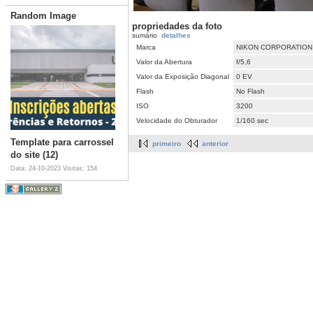
Random Image
propriedades da foto
sumário
detalhes
Marca
NIKON CORPORATION
Valor da Abertura
f/5,6
Valor da Exposição Diagonal
0 EV
Flash
No Flash
ISO
3200
Velocidade do Obturador
1/160 sec
Template para carrossel
primeiro
anterior
do site (12)
Data: 24-10-2023
Visitas: 154