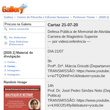
Gallery
Centro de Filosofia e Ciências Humanas
Professor Titular
[2020.1]
Cartaz 21-07-20
busca avançada
Defesa Pública de Memorial de Ativida
Carreira de Magistério Superior
Ver Slideshow
— por videoconferência —
View Slideshow
(Fullscreen)
.
DIA 21/07
[2020.1] Material de
.
divulgação
9h
1. Cartaz...
Profª. Drª. Márcia Grisotti (Departament
2. Cartaz...
3. Instagram...
TRANSMISSÃO: https://www.youtube
4. Instagram...
v=io7TQ0hhFmU&feature=youtu.be
.
Random Image
14h
Prof. Dr. José Pedro Simões Neto (De
Política)
TRANSMISSÃO: https://www.youtube
v=kX6O2f149y8&feature=youtu.be