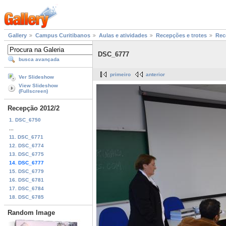
Gallery
Campus Curitibanos
Aulas e atividades
Recepções e trotes
Rec
DSC_6777
busca avançada
primeiro
anterior
Ver Slideshow
View Slideshow
(Fullscreen)
Recepção 2012/2
1. DSC_6750
...
11. DSC_6771
12. DSC_6774
13. DSC_6775
14. DSC_6777
15. DSC_6779
16. DSC_6781
17. DSC_6784
18. DSC_6785
Random Image