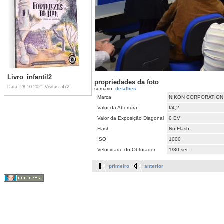
Livro_infantil2
propriedades da foto
Data: 28-10-2021
Visitas: 472
sumário
detalhes
Marca
NIKON CORPORATION
Valor da Abertura
f/4,2
Valor da Exposição Diagonal
0 EV
Flash
No Flash
ISO
1000
Velocidade do Obturador
1/30 sec
primeiro
anterior