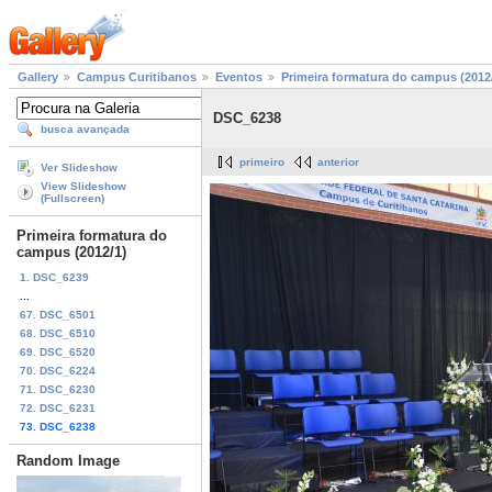
Gallery
Campus Curitibanos
Eventos
Primeira formatura do campus (2012
DSC_6238
busca avançada
primeiro
anterior
Ver Slideshow
View Slideshow
(Fullscreen)
Primeira formatura do
campus (2012/1)
1. DSC_6239
...
67. DSC_6501
68. DSC_6510
69. DSC_6520
70. DSC_6224
71. DSC_6230
72. DSC_6231
73. DSC_6238
Random Image