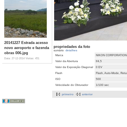
20141227 Estrada acesso
propriedades da foto
novo aeroporto e fazenda
sumário
detalhes
obras 006.jpg
Marca
NIKON CORPORATION
Data: 27-12-2014
Visitas: 451
Valor da Abertura
f/4,5
Valor da Exposição Diagonal
0 EV
Flash
Flash, Auto-Mode, Retur
ISO
500
Velocidade do Obturador
1/100 sec
primeiro
anterior