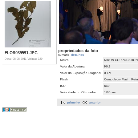
propriedades da foto
FLOR039591.JPG
sumário
detalhes
Data: 08-08-2011
Visitas: 329
Marca
NIKON CORPORATION
Valor da Abertura
f/6,3
Valor da Exposição Diagonal
0 EV
Flash
Compulsory Flash, Retur
ISO
640
Velocidade do Obturador
1/60 sec
primeiro
anterior