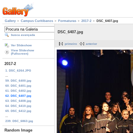
Gallery
Campus Curitibanos
Formaturas
2017-2
DSC_6407.jpg
DSC_6407.jpg
busca avançada
primeiro
anterior
Ver Slideshow
View Slideshow
(Fullscreen)
2017-2
1. DSC_6264.JPG
...
59. DSC_6400.jpg
60. DSC_6401.jpg
61. DSC_6402.jpg
62. DSC_6407.jpg
63. DSC_6408.jpg
64. DSC_6410.jpg
65. DSC_6412.jpg
...
239. DSC_6863.jpg
Random Image