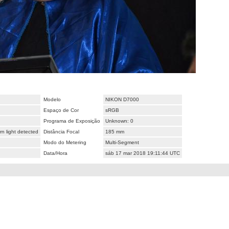
Modelo
NIKON D7000
Espaço de Cor
sRGB
Programa de Exposição
Unknown: 0
n light detected
Distância Focal
185 mm
Modo do Metering
Multi-Segment
Data/Hora
sáb 17 mar 2018 19:11:44 UTC