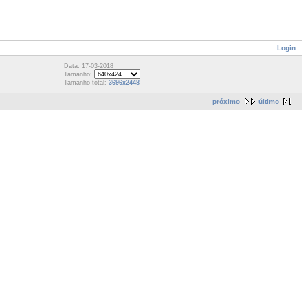
Login
Data: 17-03-2018
Tamanho:
Tamanho total:
3696x2448
próximo
último