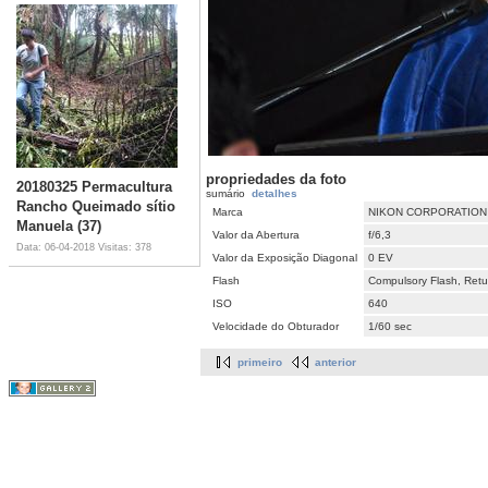
propriedades da foto
20180325 Permacultura
sumário
detalhes
Rancho Queimado sítio
Marca
NIKON CORPORATION
Manuela (37)
Valor da Abertura
f/6,3
Data: 06-04-2018
Visitas: 378
Valor da Exposição Diagonal
0 EV
Flash
Compulsory Flash, Retur
ISO
640
Velocidade do Obturador
1/60 sec
primeiro
anterior