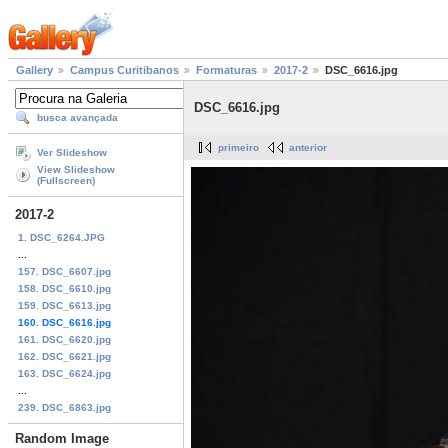
Gallery
Campus Curitibanos
Formaturas
2017-2
DSC_6616.jpg
DSC_6616.jpg
busca avançada
primeiro
anterior
Ver Slideshow
View Slideshow
(Fullscreen)
2017-2
1. DSC_6264.JPG
...
157. DSC_6607.jpg
158. DSC_6610.jpg
159. DSC_6613.jpg
160. DSC_6616.jpg
161. DSC_6620.jpg
162. DSC_6621.jpg
163. DSC_6624.jpg
...
239. DSC_6863.jpg
Random Image