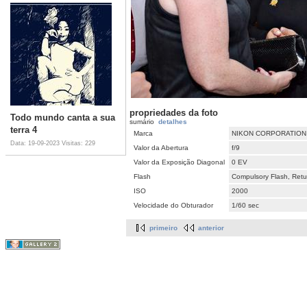
propriedades da foto
Todo mundo canta a sua
sumário
detalhes
terra 4
Marca
NIKON CORPORATION
Data: 19-09-2023
Visitas: 229
Valor da Abertura
f/9
Valor da Exposição Diagonal
0 EV
Flash
Compulsory Flash, Retur
ISO
2000
Velocidade do Obturador
1/60 sec
primeiro
anterior