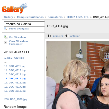
Gallery
Campus Curitibanos
Formaturas
2018-2 AGR / EFL
DSC_4314.j
DSC_4314.jpg
busca avançada
primeiro
anterior
Ver Slideshow
View Slideshow
(Fullscreen)
2018-2 AGR / EFL
1. DSC_4294.jpg
...
13. DSC_4311.jpg
14. DSC_4312.jpg
15. DSC_4313.jpg
16. DSC_4314.jpg
17. DSC_4315.jpg
18. DSC_4317.jpg
19. DSC_4318.jpg
...
280. DSC_4593.jpg
Random Image