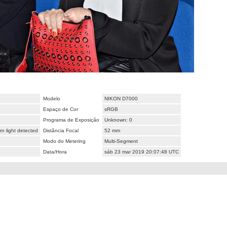
Modelo
NIKON D7000
Espaço de Cor
sRGB
Programa de Exposição
Unknown: 0
n light detected
Distância Focal
52 mm
Modo do Metering
Multi-Segment
Data/Hora
sáb 23 mar 2019 20:07:48 UTC