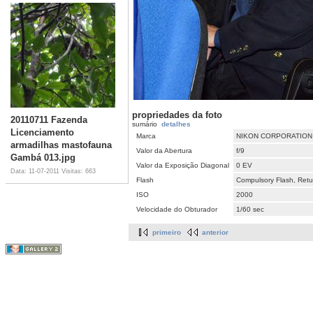
propriedades da foto
20110711 Fazenda
sumário
detalhes
Licenciamento
Marca
NIKON CORPORATION
armadilhas mastofauna
Valor da Abertura
f/9
Gambá 013.jpg
Valor da Exposição Diagonal
0 EV
Data: 11-07-2011
Visitas: 663
Flash
Compulsory Flash, Retur
ISO
2000
Velocidade do Obturador
1/60 sec
primeiro
anterior