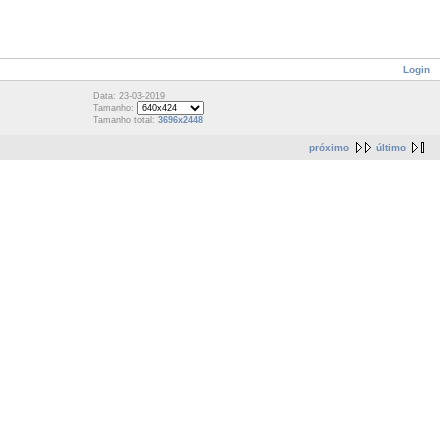
Login
Data: 23-03-2019
Tamanho:
Tamanho total:
3696x2448
próximo
último