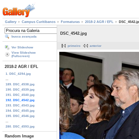
Gallery
Campus Curitibanos
Formaturas
2018-2 AGR / EFL
DSC_4542.j
DSC_4542.jpg
busca avançada
primeiro
anterior
Ver Slideshow
View Slideshow
(Fullscreen)
2018-2 AGR / EFL
1. DSC_4294.jpg
...
189. DSC_4538.jpg
190. DSC_4539.jpg
191. DSC_4540.jpg
192. DSC_4542.jpg
193. DSC_4543.jpg
194. DSC_4545.jpg
195. DSC_4546.jpg
...
280. DSC_4593.jpg
Random Image