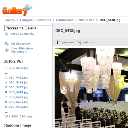
Gallery
Campus Curitibanos
Formaturas
2018-2 VET
DSC_5418.jpg
DSC_5418.jpg
busca avançada
primeiro
anterior
Ver Slideshow
View Slideshow
(Fullscreen)
2018-2 VET
1. DSC_5568.jpg
...
3. DSC_5415.jpg
4. DSC_5416.jpg
5. DSC_5417.jpg
6. DSC_5418.jpg
7. DSC_5420.jpg
8. DSC_5421.jpg
9. DSC_5422.jpg
...
261. DSC_5844.jpg
Random Image