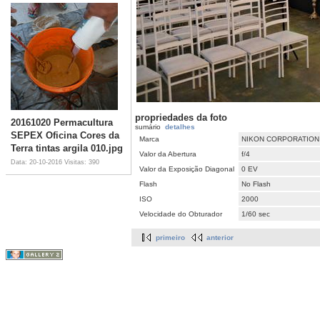
propriedades da foto
20161020 Permacultura
sumário
detalhes
SEPEX Oficina Cores da
Marca
NIKON CORPORATION
Terra tintas argila 010.jpg
Valor da Abertura
f/4
Data: 20-10-2016
Visitas: 390
Valor da Exposição Diagonal
0 EV
Flash
No Flash
ISO
2000
Velocidade do Obturador
1/60 sec
primeiro
anterior