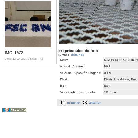
propriedades da foto
IMG_1572
sumário
detalhes
Data: 12-03-2024
Visitas: 442
Marca
NIKON CORPORATION
Valor da Abertura
f/6,3
Valor da Exposição Diagonal
0 EV
Flash
Flash, Auto-Mode, Retur
ISO
640
Velocidade do Obturador
1/250 sec
primeiro
anterior