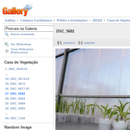
Gallery
Campus Curitibanos
Prédio e instalações
2012/2
Casa de Veget
DSC_5682
busca avançada
primeiro
anterior
Ver Slideshow
View Slideshow
(Fullscreen)
Casa de Vegetação
1. DSC_5615-01
...
24. DSC_5674-01
25. DSC_5675
26. DSC_5677-01
27. DSC_5682
28. DSC_5684
29. DSC_5689
30. DSC_5690
...
54. DSC_7136
Random Image