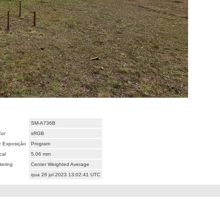
SM-A736B
Cor
sRGB
e Exposição
Program
cal
5,06 mm
ering
Center Weighted Average
qua 26 jul 2023 13:02:41 UTC