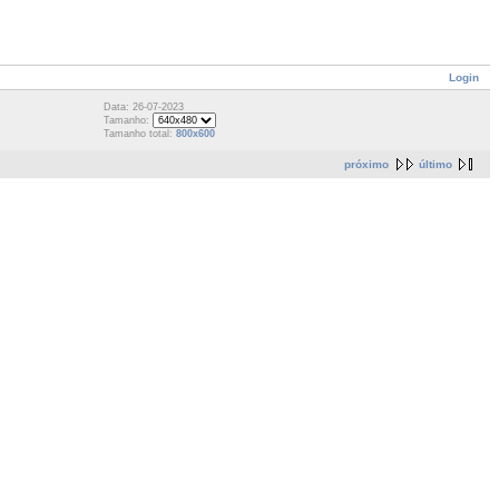
Login
Data: 26-07-2023
Tamanho:
Tamanho total:
800x600
próximo
último