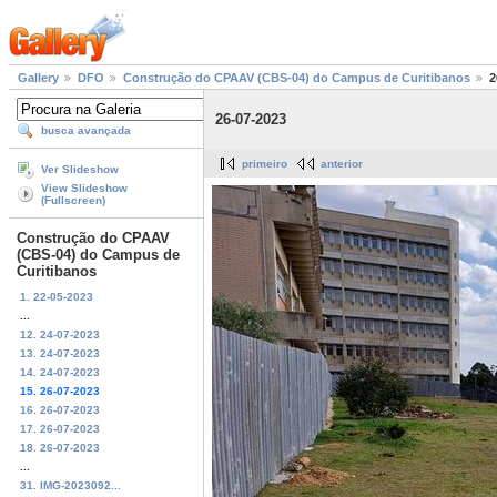
Gallery
DFO
Construção do CPAAV (CBS-04) do Campus de Curitibanos
2
26-07-2023
busca avançada
primeiro
anterior
Ver Slideshow
View Slideshow
(Fullscreen)
Construção do CPAAV
(CBS-04) do Campus de
Curitibanos
1. 22-05-2023
...
12. 24-07-2023
13. 24-07-2023
14. 24-07-2023
15. 26-07-2023
16. 26-07-2023
17. 26-07-2023
18. 26-07-2023
...
31. IMG-2023092...