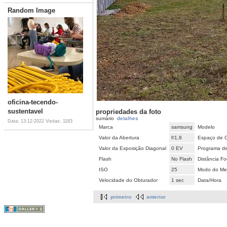
Random Image
oficina-tecendo-
sustentavel
propriedades da foto
sumário
detalhes
Data: 13-12-2022
Visitas: 1183
Marca
samsung
Modelo
Valor da Abertura
f/1,8
Espaço de 
Valor da Exposição Diagonal
0 EV
Programa d
Flash
No Flash
Distância Fo
ISO
25
Modo do Met
Velocidade do Obturador
1 sec
Data/Hora
primeiro
anterior