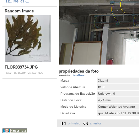
311. IMG_03 -...
Random Image
FLOR039734.JPG
propriedades da foto
Data: 08-08-2011
Visitas: 325
sumário
detalhes
Marca
Xiaomi
Valor da Abertura
f/1,8
Programa de Exposição
Unknown: 0
Distância Focal
4,74 mm
Modo do Metering
Center Weighted Average
Data/Hora
qua 14 abr 2021 11:19:39 
primeiro
anterior