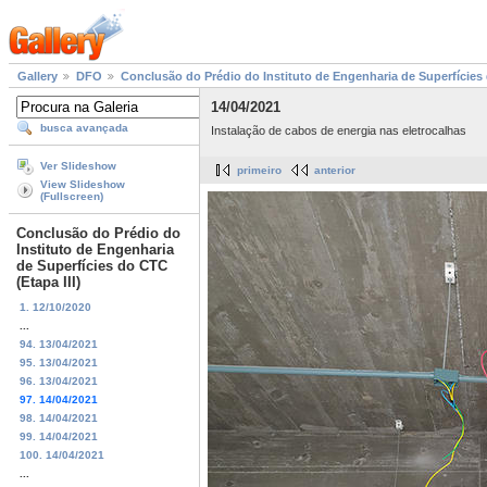
Gallery
DFO
Conclusão do Prédio do Instituto de Engenharia de Superfícies 
14/04/2021
busca avançada
Instalação de cabos de energia nas eletrocalhas
Ver Slideshow
primeiro
anterior
View Slideshow
(Fullscreen)
Conclusão do Prédio do
Instituto de Engenharia
de Superfícies do CTC
(Etapa III)
1. 12/10/2020
...
94. 13/04/2021
95. 13/04/2021
96. 13/04/2021
97. 14/04/2021
98. 14/04/2021
99. 14/04/2021
100. 14/04/2021
...