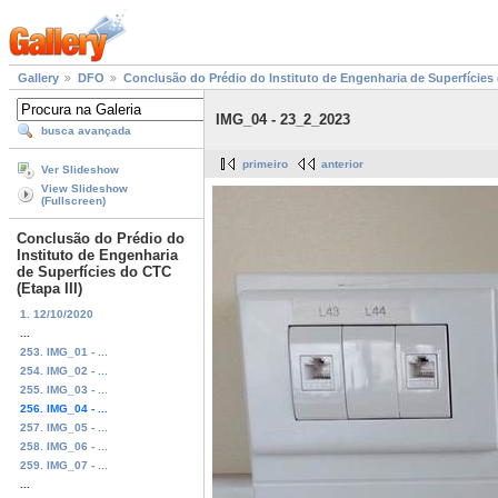
Gallery
DFO
Conclusão do Prédio do Instituto de Engenharia de Superfícies 
IMG_04 - 23_2_2023
busca avançada
primeiro
anterior
Ver Slideshow
View Slideshow
(Fullscreen)
Conclusão do Prédio do
Instituto de Engenharia
de Superfícies do CTC
(Etapa III)
1. 12/10/2020
...
253. IMG_01 - ...
254. IMG_02 - ...
255. IMG_03 - ...
256. IMG_04 - ...
257. IMG_05 - ...
258. IMG_06 - ...
259. IMG_07 - ...
...