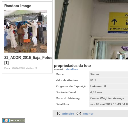
Random Image
23_ACOR_2016_Itaja_Fotos_JOI_(315)
[1]
propriedades da foto
Data: 20-07-2026
Visitas: 3
sumário
detalhes
Marca
Xiaomi
Valor da Abertura
f/1,7
Programa de Exposição
Unknown: 0
Distância Focal
4,07 mm
Modo do Metering
Center Weighted Average
Data/Hora
sex 10 mai 2019 13:43:54 
primeiro
anterior