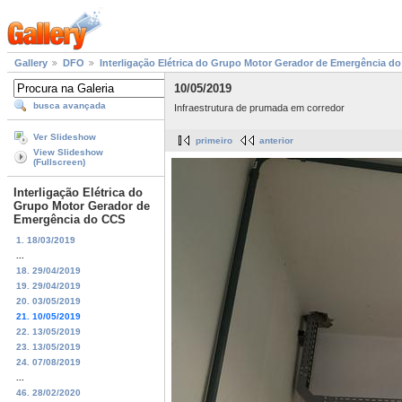
Gallery
DFO
Interligação Elétrica do Grupo Motor Gerador de Emergência d
10/05/2019
busca avançada
Infraestrutura de prumada em corredor
Ver Slideshow
primeiro
anterior
View Slideshow
(Fullscreen)
Interligação Elétrica do
Grupo Motor Gerador de
Emergência do CCS
1. 18/03/2019
...
18. 29/04/2019
19. 29/04/2019
20. 03/05/2019
21. 10/05/2019
22. 13/05/2019
23. 13/05/2019
24. 07/08/2019
...
46. 28/02/2020