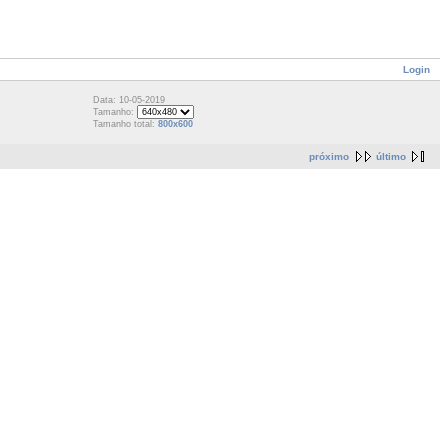
Login
Data: 10-05-2019
Tamanho:
Tamanho total:
800x600
próximo
último