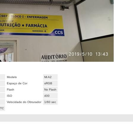
Modelo
Mi A2
Espaço de Cor
sRGB
Flash
No Flash
ISO
400
Velocidade do Obturador
1/60 sec
UTC