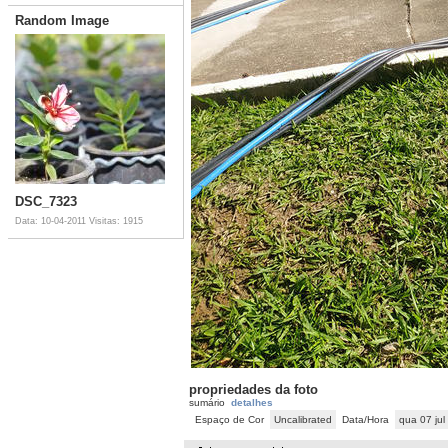
Random Image
DSC_7323
Data: 10-04-2011
Visitas: 1915
propriedades da foto
sumário
detalhes
Espaço de Cor
Uncalibrated
Data/Hora
qua 07 ju