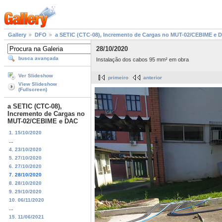
Gallery
DFO
a SETIC (CTC-08), Incremento de Cargas no MUT-02/CEBIME e 
28/10/2020
busca avançada
Instalação dos cabos 95 mm² em obra
Ver Slideshow
primeiro
anterior
View Slideshow
(Fullscreen)
a SETIC (CTC-08),
Incremento de Cargas no
MUT-02/CEBIME e DAC
1. 15/10/2020
...
4. 23/10/2020
5. 27/10/2020
6. 27/10/2020
7. 28/10/2020
8. 28/10/2020
9. 29/10/2020
10. 06/11/2020
...
15. 11/06/2021