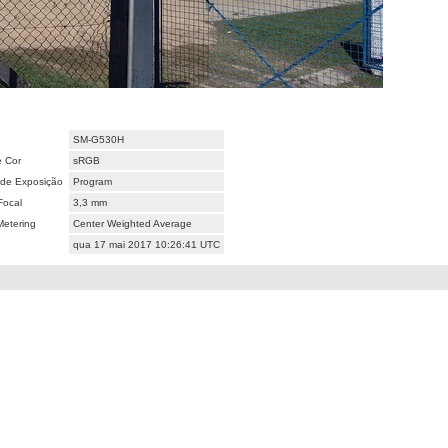
SM-G530H
 Cor
sRGB
de Exposição
Program
Focal
3,3 mm
etering
Center Weighted Average
qua 17 mai 2017 10:26:41 UTC