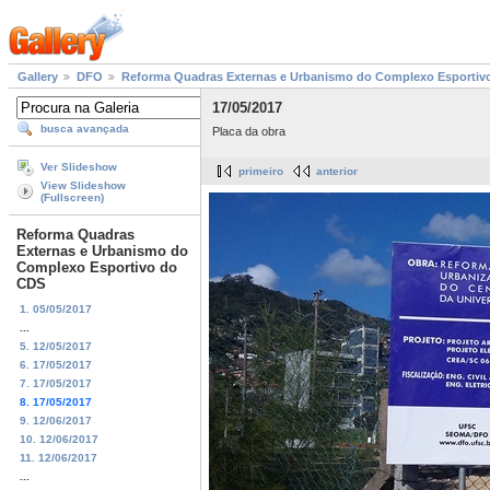
Gallery
DFO
Reforma Quadras Externas e Urbanismo do Complexo Esportiv
17/05/2017
busca avançada
Placa da obra
Ver Slideshow
primeiro
anterior
View Slideshow
(Fullscreen)
Reforma Quadras
Externas e Urbanismo do
Complexo Esportivo do
CDS
1. 05/05/2017
...
5. 12/05/2017
6. 17/05/2017
7. 17/05/2017
8. 17/05/2017
9. 12/06/2017
10. 12/06/2017
11. 12/06/2017
...