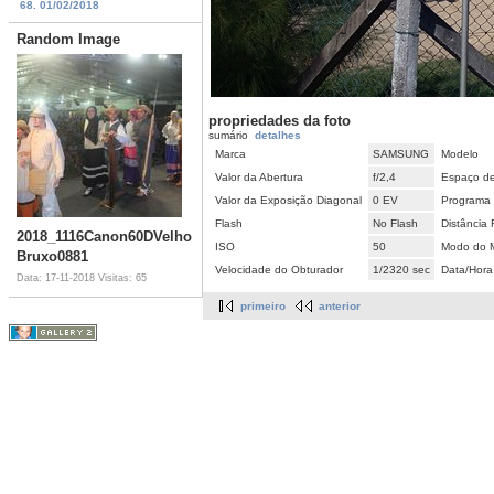
68. 01/02/2018
Random Image
propriedades da foto
sumário
detalhes
Marca
SAMSUNG
Modelo
Valor da Abertura
f/2,4
Espaço de
Valor da Exposição Diagonal
0 EV
Programa 
Flash
No Flash
Distância 
2018_1116Canon60DVelho
ISO
50
Modo do M
Bruxo0881
Velocidade do Obturador
1/2320 sec
Data/Hora
Data: 17-11-2018
Visitas: 65
primeiro
anterior