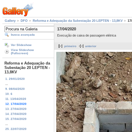
Gallery
DFO
Reforma e Adequação da Subestação 20 LEPTEN - 13,8KV
17
17/04/2020
busca avançada
Execução de caixa de passagem elétrica
Ver Slideshow
primeiro
anterior
View Slideshow
(Fullscreen)
Reforma e Adequação da
Subestação 20 LEPTEN -
13,8KV
1. 29/01/2020
...
9. 08/04/2020
10. 6
11. 13/04/2020
12. 17/04/2020
13. 27/04/2020
14. 27/04/2020
15. 27/04/2020
...
25. 22/07/2020