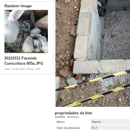
Random Image
20110331 Fazenda
Cunicultura 005a.JPG
Data: 31-03-2011
Visitas: 979
propriedades da foto
sumário
detalhes
Marca
Xiaomi
Valor da Abertura
f/1,7