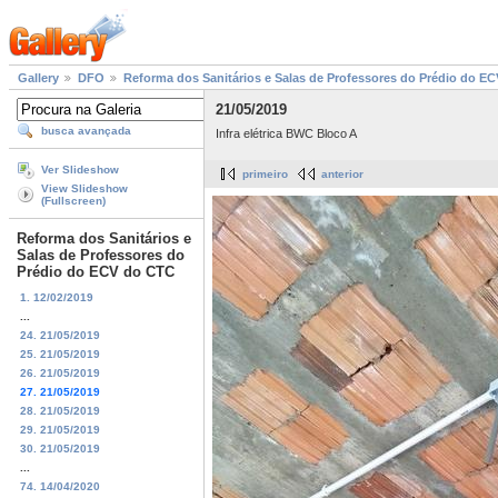
Gallery
DFO
Reforma dos Sanitários e Salas de Professores do Prédio do E
21/05/2019
busca avançada
Infra elétrica BWC Bloco A
Ver Slideshow
primeiro
anterior
View Slideshow
(Fullscreen)
Reforma dos Sanitários e
Salas de Professores do
Prédio do ECV do CTC
1. 12/02/2019
...
24. 21/05/2019
25. 21/05/2019
26. 21/05/2019
27. 21/05/2019
28. 21/05/2019
29. 21/05/2019
30. 21/05/2019
...
74. 14/04/2020