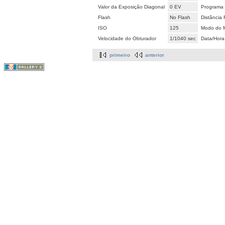
Valor da Exposição Diagonal
0 EV
Programa 
Flash
No Flash
Distância 
ISO
125
Modo do M
Velocidade do Obturador
1/1040 sec
Data/Hora
primeiro
anterior