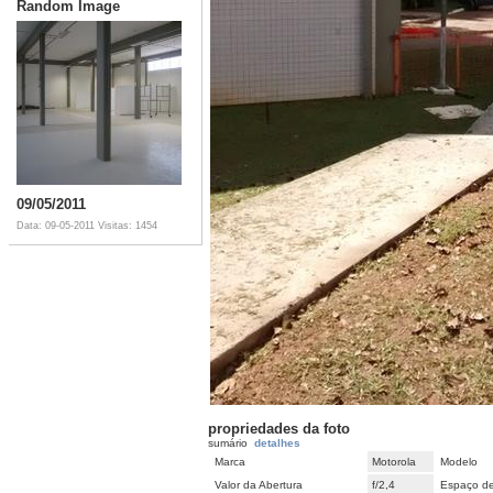
Random Image
09/05/2011
Data: 09-05-2011
Visitas: 1454
propriedades da foto
sumário
detalhes
Marca
Motorola
Modelo
Valor da Abertura
f/2,4
Espaço de