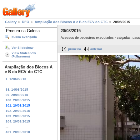
Gallery
DFO
Ampliação dos Blocos A e B da ECV do CTC
20/08/2015
20/08/2015
busca avançada
Acessos de pedestres executados - calçadas, passa
Ver Slideshow
primeiro
anterior
View Slideshow
(Fullscreen)
Ampliação dos Blocos A
e B da ECV do CTC
1. 12/03/2015
...
98. 14/08/2015
99. 20/08/2015
100. 20/08/2015
101. 20/08/2015
102. 20/08/2015
103. 20/08/2015
104. 20/08/2015
...
401. 20/08/2018