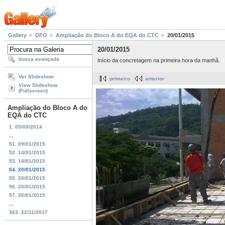
Gallery
DFO
Ampliação do Bloco A do EQA do CTC
20/01/2015
20/01/2015
busca avançada
Início da concretagem na primeira hora da manhã.
Ver Slideshow
primeiro
anterior
View Slideshow
(Fullscreen)
Ampliação do Bloco A do
EQA do CTC
1. 05/09/2014
...
51. 09/01/2015
52. 14/01/2015
53. 14/01/2015
54. 20/01/2015
55. 20/01/2015
56. 20/01/2015
57. 20/01/2015
...
363. 22/11/2017