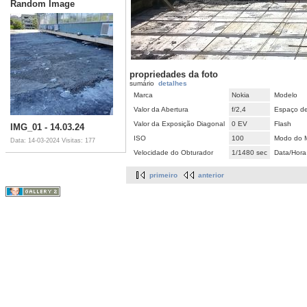
Random Image
propriedades da foto
sumário
detalhes
Marca
Nokia
Modelo
Valor da Abertura
f/2,4
Espaço de
Valor da Exposição Diagonal
0 EV
Flash
IMG_01 - 14.03.24
ISO
100
Modo do M
Data: 14-03-2024
Visitas: 177
Velocidade do Obturador
1/1480 sec
Data/Hora
primeiro
anterior