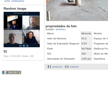
1190. 10/06/2021
Random Image
propriedades da foto
sumário
detalhes
Marca
Motorola
Modelo
Valor da Abertura
f/2,4
Espaço de C
Valor da Exposição Diagonal
0 EV
Programa de
Flash
No Flash
Distância Fo
01
ISO
320
Modo do Met
Data: 17-08-2021
Visitas: 190
Velocidade do Obturador
1/30 sec
Data/Hora
primeiro
anterior