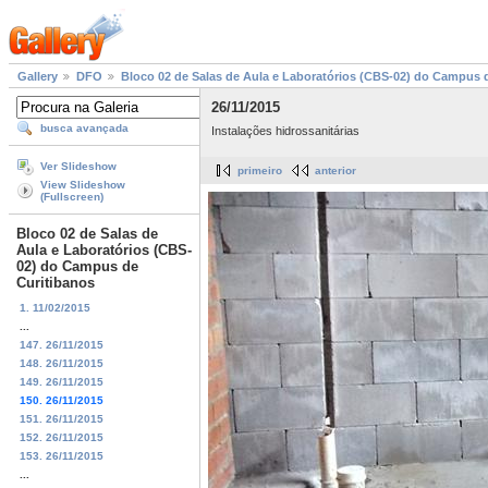
Gallery
DFO
Bloco 02 de Salas de Aula e Laboratórios (CBS-02) do Campus 
26/11/2015
busca avançada
Instalações hidrossanitárias
Ver Slideshow
primeiro
anterior
View Slideshow
(Fullscreen)
Bloco 02 de Salas de
Aula e Laboratórios (CBS-
02) do Campus de
Curitibanos
1. 11/02/2015
...
147. 26/11/2015
148. 26/11/2015
149. 26/11/2015
150. 26/11/2015
151. 26/11/2015
152. 26/11/2015
153. 26/11/2015
...