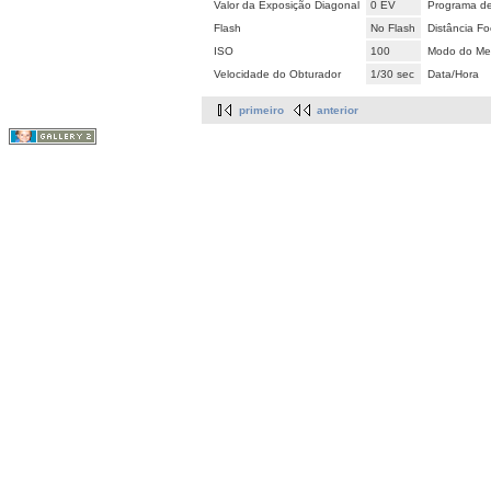
Valor da Exposição Diagonal
0 EV
Programa d
Flash
No Flash
Distância Fo
ISO
100
Modo do Met
Velocidade do Obturador
1/30 sec
Data/Hora
primeiro
anterior