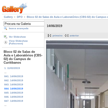
Gallery
DFO
Bloco 02 de Salas de Aula e Laboratórios (CBS-02) do Campus 
14/06/2019
busca avançada
primeiro
anterior
Ver Slideshow
View Slideshow
(Fullscreen)
Bloco 02 de Salas de
Aula e Laboratórios (CBS-
02) do Campus de
Curitibanos
1. 11/02/2015
...
841. 14/06/2019
842. 14/06/2019
843. 14/06/2019
844. 14/06/2019
845. 14/06/2019
846. 14/06/2019
847. 14/06/2019
...