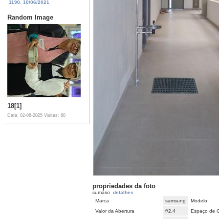
1190. 10/06/2021
Random Image
18[1]
Data: 02-06-2025
Visitas: 80
propriedades da foto
sumário
detalhes
Marca
samsung
Modelo
Valor da Abertura
f/2,4
Espaço de 