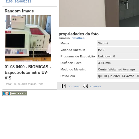
1190. 10/06/2021
Random Image
propriedades da foto
sumário
detalhes
Marca
Xiaomi
Valor da Abertura
f/2,2
Programa de Exposição
Unknown: 0
Distância Focal
3,84 mm
01.08.0400 - BIOMICAS -
Modo do Metering
Center Weighted Average
Espectrofotometro UV-
Data/Hora
qui 10 jun 2021 14:42:55 U
VIS
Data: 06-05-2016
Visitas: 206
primeiro
anterior