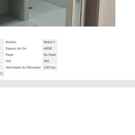
Modelo
Redmi 7
Espaço de Cor
sRGB
Flash
No Flash
ISO
400
Velocidade do Obturador
1/40 sec
TC