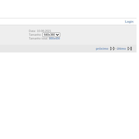
Login
Data: 10-06-2021
Tamanho:
Tamanho total:
800x450
próximo
último