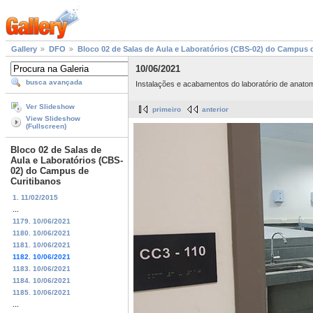
Gallery
DFO
Bloco 02 de Salas de Aula e Laboratórios (CBS-02) do Campus 
10/06/2021
busca avançada
Instalações e acabamentos do laboratório de anatomi
Ver Slideshow
primeiro
anterior
View Slideshow
(Fullscreen)
Bloco 02 de Salas de
Aula e Laboratórios (CBS-
02) do Campus de
Curitibanos
1. 11/02/2015
...
1179. 10/06/2021
1180. 10/06/2021
1181. 10/06/2021
1182. 10/06/2021
1183. 10/06/2021
1184. 10/06/2021
1185. 10/06/2021
...