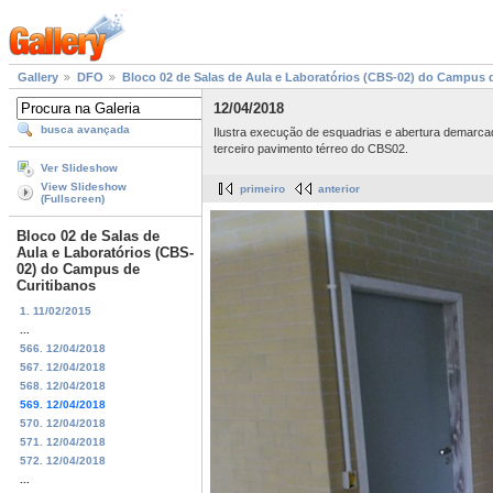
Gallery
DFO
Bloco 02 de Salas de Aula e Laboratórios (CBS-02) do Campus 
12/04/2018
busca avançada
Ilustra execução de esquadrias e abertura demarcad
terceiro pavimento térreo do CBS02.
Ver Slideshow
View Slideshow
primeiro
anterior
(Fullscreen)
Bloco 02 de Salas de
Aula e Laboratórios (CBS-
02) do Campus de
Curitibanos
1. 11/02/2015
...
566. 12/04/2018
567. 12/04/2018
568. 12/04/2018
569. 12/04/2018
570. 12/04/2018
571. 12/04/2018
572. 12/04/2018
...