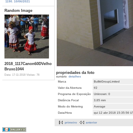
1190. 10/06/2021
Random Image
2018_1117Canon60DVelho
Bruxo1044
propriedades da foto
Data: 17-11-2018
Visitas: 76
sumário
detalhes
Marca
BullittGroupLimited
Valor da Abertura
f/2
Programa de Exposição
Unknown: 0
Distância Focal
3,65 mm
Modo do Metering
Average
Data/Hora
qui 12 abr 2018 15:35:56 U
primeiro
anterior