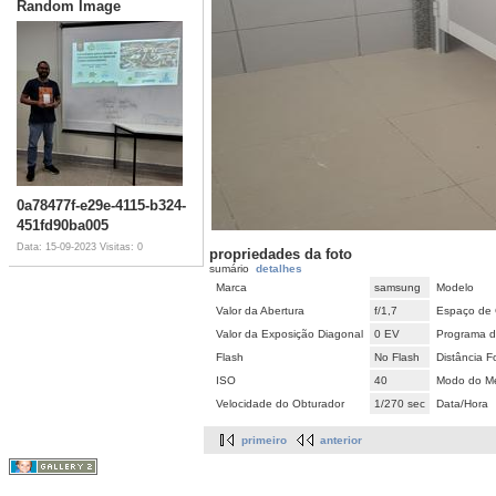
Random Image
0a78477f-e29e-4115-b324-
451fd90ba005
Data: 15-09-2023
Visitas: 0
propriedades da foto
sumário
detalhes
Marca
samsung
Modelo
Valor da Abertura
f/1,7
Espaço de 
Valor da Exposição Diagonal
0 EV
Programa d
Flash
No Flash
Distância F
ISO
40
Modo do Me
Velocidade do Obturador
1/270 sec
Data/Hora
primeiro
anterior