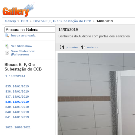
Gallery
DFO
Blocos E, F, G e Subestação do CCB
14/01/2019
14/01/2019
busca avançada
Banheiros do Auditório com portas dos sanitários
Ver Slideshow
primeiro
anterior
View Slideshow
(Fullscreen)
Blocos E, F, G e
Subestação do CCB
1. 13/02/2014
...
835. 14/01/2019
836. 14/01/2019
837. 14/01/2019
838. 14/01/2019
839. 14/01/2019
840. 14/01/2019
841. 14/01/2019
...
1020. 16/06/2021