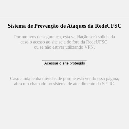
Sistema de Prevenção de Ataques da RedeUFSC
Por motivos de segurança, esta validação será solicitada
caso o acesso ao site seja de fora da RedeUFSC,
ou se não estiver utilizando VPN.
Caso ainda tenha dúvidas de porque está vendo essa página,
abra um chamado no sistema de atendimento da SeTIC.