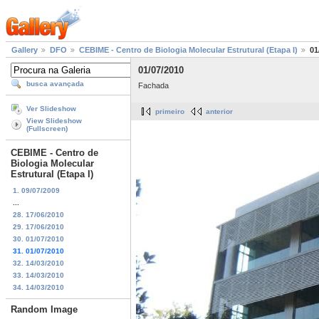
Gallery
DFO
CEBIME - Centro de Biologia Molecular Estrutural (Etapa I)
01
01/07/2010
busca avançada
Fachada
Ver Slideshow
primeiro
anterior
View Slideshow
(Fullscreen)
CEBIME - Centro de
Biologia Molecular
Estrutural (Etapa I)
1. 09/07/2009
...
28. 17/06/2010
29. 17/06/2010
30. 01/07/2010
31. 01/07/2010
32. 14/03/2010
33. 14/03/2010
34. 14/03/2010
Random Image