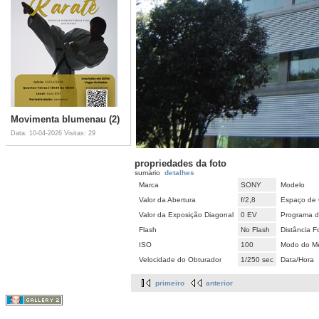
Movimenta blumenau (2)
Data: 10-04-2026
Visitas: 29
propriedades da foto
sumário
detalhes
Marca
SONY
Modelo
Valor da Abertura
f/2,8
Espaço de 
Valor da Exposição Diagonal
0 EV
Programa d
Flash
No Flash
Distância F
ISO
100
Modo do Me
Velocidade do Obturador
1/250 sec
Data/Hora
primeiro
anterior