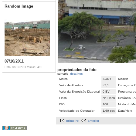
Random Image
07/10/2011
Data: 08-10-2011
Visitas: 481
propriedades da foto
sumário
detalhes
Marca
SONY
Modelo
Valor da Abertura
f/7,1
Espaço de C
Valor da Exposição Diagonal
0 EV
Programa de
Flash
No Flash
Distância Fo
ISO
100
Modo do Met
Velocidade do Obturador
1/60 sec
Data/Hora
primeiro
anterior