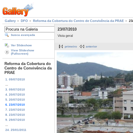
Gallery
DFO
Reforma da Cobertura do Centro de Convivência da PRAE
23
23/07/2010
busca avançada
Vista geral
Ver Slideshow
primeiro
anterior
View Slideshow
(Fullscreen)
Reforma da Cobertura do
Centro de Convivência da
PRAE
1. 09/07/2010
...
3. 09/07/2010
4. 20/07/2010
5. 20/07/2010
6. 23/07/2010
7. 23/07/2010
8. 23/07/2010
9. 29/07/2010
...
24. 25/01/2011