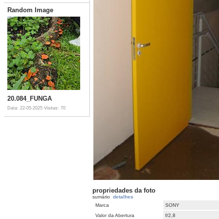
Random Image
20.084_FUNGA
Data: 22-05-2025
Visitas: 70
propriedades da foto
sumário
detalhes
Marca
SONY
Valor da Abertura
f/2,8