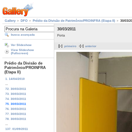
Gallery
DFO
Prédio da Divisão de Patrimônio/PROINFRA (Etapa II)
30/03/2
30/03/2011
busca avançada
Porta
Ver Slideshow
primeiro
anterior
View Slideshow
(Fullscreen)
Prédio da Divisão de
Patrimônio/PROINFRA
(Etapa II)
1. 14/04/2010
...
72. 30/03/2011
73. 30/03/2011
74. 30/03/2011
75. 30/03/2011
76. 30/03/2011
77. 30/03/2011
78. 30/03/2011
...
137. 01/09/2011