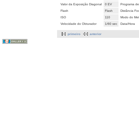
Valor da Exposição Diagonal
0 EV
Programa de
Flash
Flash
Distância Fo
ISO
110
Modo do Met
Velocidade do Obturador
1/60 sec
Data/Hora
primeiro
anterior