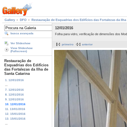
Gallery
DFO
Restauração de Esquadrias dos Edifícios das Fortalezas da Ilha
12/01/2016
busca avançada
Folha para vidro, verificação de dimensões dos Mod
Ver Slideshow
primeiro
anterior
View Slideshow
(Fullscreen)
Restauração de
Esquadrias dos Edifícios
das Fortalezas da Ilha de
Santa Catarina
1. 12/01/2016
...
7. 12/01/2016
8. 12/01/2016
9. 12/01/2016
10. 12/01/2016
11. 13/01/2016
12. 15/01/2016
13. 15/01/2016
...