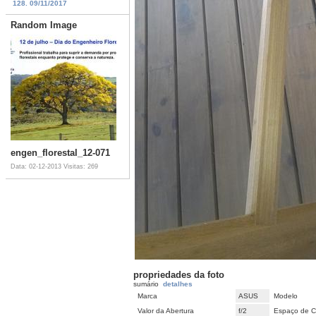
128. 09/11/2017
Random Image
engen_florestal_12-071
Data: 02-12-2013
Visitas: 269
propriedades da foto
sumário
detalhes
Marca
ASUS
Modelo
Valor da Abertura
f/2
Espaço de C