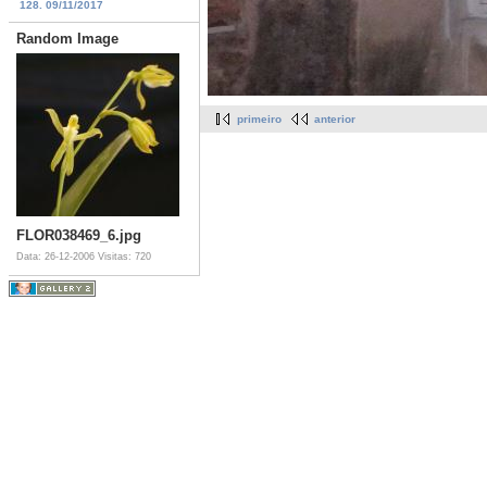
128. 09/11/2017
Random Image
primeiro
anterior
FLOR038469_6.jpg
Data: 26-12-2006
Visitas: 720