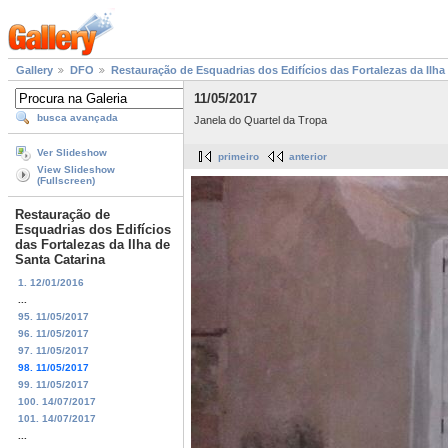
Gallery
DFO
Restauração de Esquadrias dos Edifícios das Fortalezas da Ilha
11/05/2017
busca avançada
Janela do Quartel da Tropa
Ver Slideshow
primeiro
anterior
View Slideshow
(Fullscreen)
Restauração de
Esquadrias dos Edifícios
das Fortalezas da Ilha de
Santa Catarina
1. 12/01/2016
...
95. 11/05/2017
96. 11/05/2017
97. 11/05/2017
98. 11/05/2017
99. 11/05/2017
100. 14/07/2017
101. 14/07/2017
...