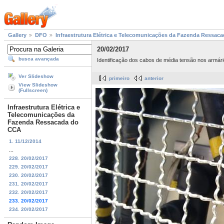
Gallery
DFO
Infraestrutura Elétrica e Telecomunicações da Fazenda Ressac
20/02/2017
busca avançada
Identificação dos cabos de média tensão nos armár
Ver Slideshow
primeiro
anterior
View Slideshow
(Fullscreen)
Infraestrutura Elétrica e
Telecomunicações da
Fazenda Ressacada do
CCA
1. 11/12/2014
...
228. 20/02/2017
229. 20/02/2017
230. 20/02/2017
231. 20/02/2017
232. 20/02/2017
233. 20/02/2017
234. 20/02/2017