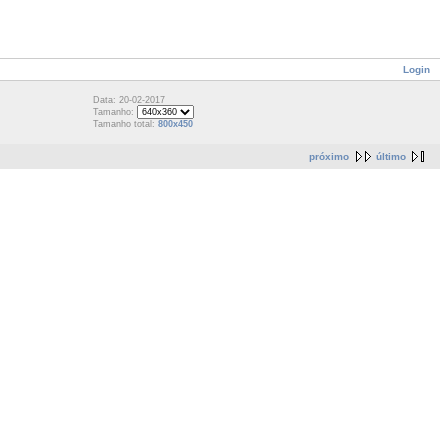
Login
Data: 20-02-2017
Tamanho:
Tamanho total:
800x450
próximo
último