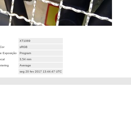
XT1069
Cor
sRGB
e Exposição
Program
ocal
3,54 mm
tering
Average
seg 20 fev 2017 13:44:47 UTC