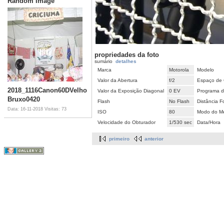
Random Image
propriedades da foto
sumário
detalhes
Marca
Motorola
Modelo
Valor da Abertura
f/2
Espaço de 
2018_1116Canon60DVelho
Valor da Exposição Diagonal
0 EV
Programa d
Bruxo0420
Flash
No Flash
Distância F
Data: 16-11-2018
Visitas: 73
ISO
80
Modo do Me
Velocidade do Obturador
1/530 sec
Data/Hora
primeiro
anterior