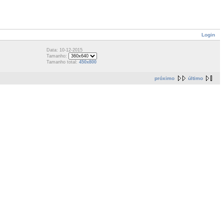
Login
Data: 10-12-2015
Tamanho:
Tamanho total:
450x800
próximo
último