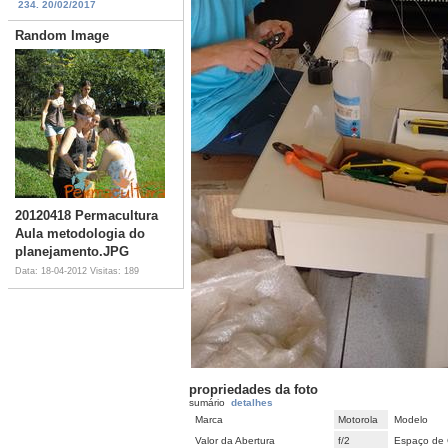
234. 20/02/2017
Random Image
20120418 Permacultura
Aula metodologia do
planejamento.JPG
Data: 18-04-2012
Visitas: 189
propriedades da foto
sumário
detalhes
Marca
Motorola
Modelo
Valor da Abertura
f/2
Espaço de 