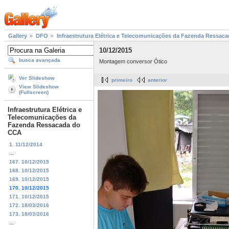
Gallery
DFO
Infraestrutura Elétrica e Telecomunicações da Fazenda Ressac
10/12/2015
busca avançada
Montagem conversor Ótico
Ver Slideshow
primeiro
anterior
View Slideshow
(Fullscreen)
Infraestrutura Elétrica e
Telecomunicações da
Fazenda Ressacada do
CCA
1. 11/12/2014
...
167. 10/12/2015
168. 10/12/2015
169. 10/12/2015
170. 10/12/2015
171. 10/12/2015
172. 18/03/2016
173. 18/03/2016
...