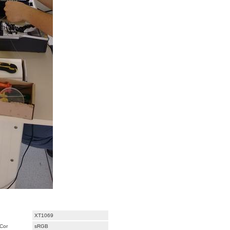
XT1069
Cor
sRGB