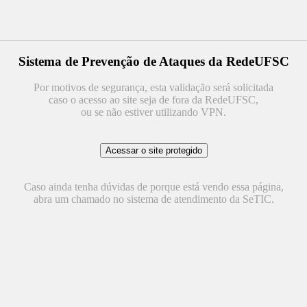
Sistema de Prevenção de Ataques da RedeUFSC
Por motivos de segurança, esta validação será solicitada
caso o acesso ao site seja de fora da RedeUFSC,
ou se não estiver utilizando VPN.
Caso ainda tenha dúvidas de porque está vendo essa página,
abra um chamado no sistema de atendimento da SeTIC.