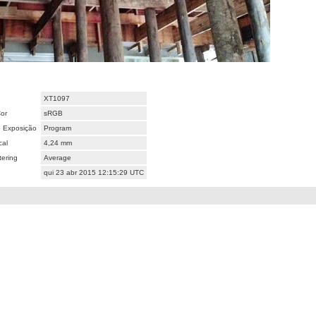
XT1097
or
sRGB
 Exposição
Program
cal
4,24 mm
ering
Average
qui 23 abr 2015 12:15:29 UTC