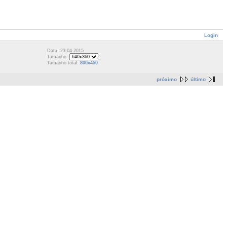
Login
Data: 23-04-2015
Tamanho:
Tamanho total:
800x450
próximo
último