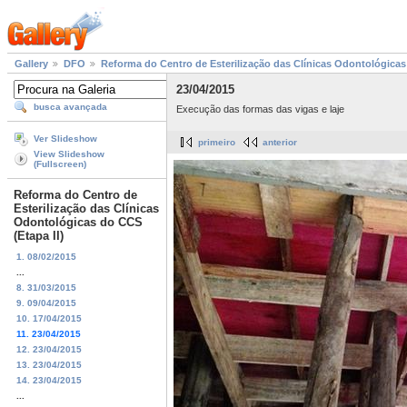
Gallery
DFO
Reforma do Centro de Esterilização das Clínicas Odontológicas 
23/04/2015
busca avançada
Execução das formas das vigas e laje
Ver Slideshow
primeiro
anterior
View Slideshow
(Fullscreen)
Reforma do Centro de
Esterilização das Clínicas
Odontológicas do CCS
(Etapa II)
1. 08/02/2015
...
8. 31/03/2015
9. 09/04/2015
10. 17/04/2015
11. 23/04/2015
12. 23/04/2015
13. 23/04/2015
14. 23/04/2015
...