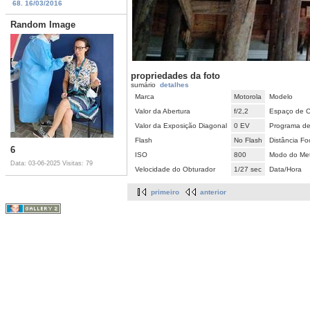
68. 16/03/2016
Random Image
propriedades da foto
sumário
detalhes
Marca
Motorola
Modelo
Valor da Abertura
f/2,2
Espaço de C
Valor da Exposição Diagonal
0 EV
Programa de
Flash
No Flash
Distância Fo
6
ISO
800
Modo do Met
Data: 03-06-2025
Visitas: 79
Velocidade do Obturador
1/27 sec
Data/Hora
primeiro
anterior