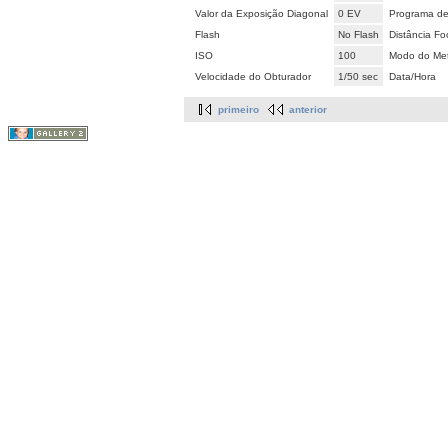
Valor da Exposição Diagonal
0 EV
Programa de
Flash
No Flash
Distância Fo
ISO
100
Modo do Met
Velocidade do Obturador
1/50 sec
Data/Hora
primeiro
anterior