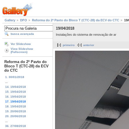
Gallery
DFO
Reforma do 2º Pavto do Bloco T (CTC-28) da ECV do CTC
19/
19/04/2018
busca avançada
Instalações do sistema de renovação de ar
Ver Slideshow
primeiro
anterior
View Slideshow
(Fullscreen)
Reforma do 2º Pavto do
Bloco T (CTC-28) da ECV
do CTC
1. 30/01/2018
...
14. 19/04/2018
15. 19/04/2018
16. 19/04/2018
17. 19/04/2018
18. 19/04/2018
19. 20/06/2018
20. 20/06/2018
...
36. 27/08/2018