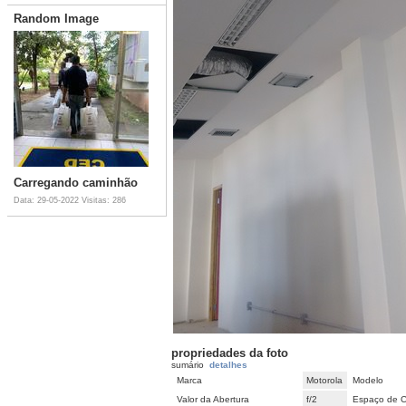
Random Image
Carregando caminhão
Data: 29-05-2022
Visitas: 286
propriedades da foto
sumário
detalhes
Marca
Motorola
Modelo
Valor da Abertura
f/2
Espaço de C