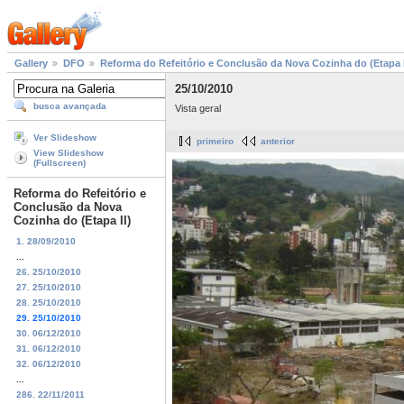
Gallery
DFO
Reforma do Refeitório e Conclusão da Nova Cozinha do (Etapa I
25/10/2010
busca avançada
Vista geral
Ver Slideshow
primeiro
anterior
View Slideshow
(Fullscreen)
Reforma do Refeitório e
Conclusão da Nova
Cozinha do (Etapa II)
1. 28/09/2010
...
26. 25/10/2010
27. 25/10/2010
28. 25/10/2010
29. 25/10/2010
30. 06/12/2010
31. 06/12/2010
32. 06/12/2010
...
286. 22/11/2011