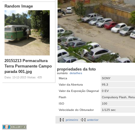
Random Image
20151213 Permacultura
Terra Permanente Campo
propriedades da foto
parada 001.jpg
sumário
detalhes
Data: 13-12-2015
Visitas: 435
Marca
SONY
Valor da Abertura
f/6,3
Valor da Exposição Diagonal
0 EV
Flash
Compulsory Flash, Retur
ISO
100
Velocidade do Obturador
1/125 sec
primeiro
anterior