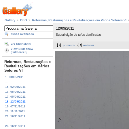
Gallery
DFO
Reformas, Restaurações e Revitalizações em Vários Setores VI
12/09/2011
busca avançada
Substituição de tufos danificadas
Ver Slideshow
primeiro
anterior
View Slideshow
(Fullscreen)
Reformas, Restaurações e
Revitalizações em Vários
Setores VI
1. 03/08/2011
...
15. 02/09/2011
16. 05/09/2011
17. 05/09/2011
18. 12/09/2011
19. 07/11/2011
20. 11/11/2011
21. 16/11/2011
...
23. 16/11/2011