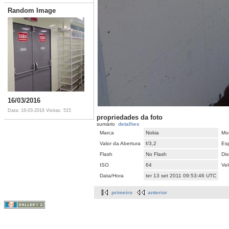
Random Image
16/03/2016
Data: 16-03-2016
Visitas: 515
propriedades da foto
sumário
detalhes
Marca
Nokia
Mo
Valor da Abertura
f/3,2
Es
Flash
No Flash
Dis
ISO
64
Ve
Data/Hora
ter 13 set 2011 09:53:46 UTC
primeiro
anterior