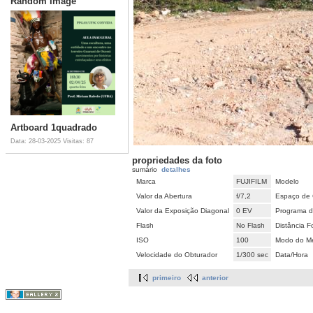
Random Image
Artboard 1quadrado
Data: 28-03-2025
Visitas: 87
propriedades da foto
sumário
detalhes
Marca
FUJIFILM
Modelo
Valor da Abertura
f/7,2
Espaço de 
Valor da Exposição Diagonal
0 EV
Programa d
Flash
No Flash
Distância F
ISO
100
Modo do Me
Velocidade do Obturador
1/300 sec
Data/Hora
primeiro
anterior