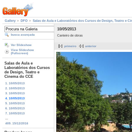
Gallery
DFO
Salas de Aula e Laboratórios dos Cursos de Design, Teatro e 
10/05/2013
busca avançada
Canteiro de obras
Ver Slideshow
primeiro
anterior
View Slideshow
(Fullscreen)
Salas de Aula e
Laboratórios dos Cursos
de Design, Teatro e
Cinema do CCE
1. 10/05/2013
2. 10/05/2013
3. 10/05/2013
4. 10/05/2013
5. 10/05/2013
6. 10/05/2013
7. 10/05/2013
...
409. 15/12/2016