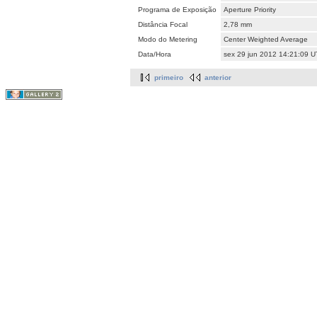
Programa de Exposição
Aperture Priority
Distância Focal
2,78 mm
Modo do Metering
Center Weighted Average
Data/Hora
sex 29 jun 2012 14:21:09 
primeiro
anterior