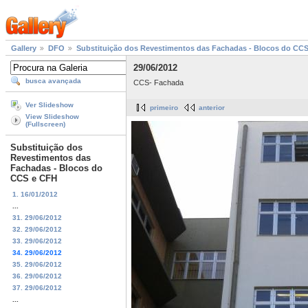
Gallery
DFO
Substituição dos Revestimentos das Fachadas - Blocos do CC
29/06/2012
busca avançada
CCS- Fachada
Ver Slideshow
primeiro
anterior
View Slideshow
(Fullscreen)
Substituição dos
Revestimentos das
Fachadas - Blocos do
CCS e CFH
1. 16/01/2012
...
31. 29/06/2012
32. 29/06/2012
33. 29/06/2012
34. 29/06/2012
35. 29/06/2012
36. 29/06/2012
37. 29/06/2012
...