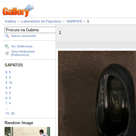
Gallery
Laboratório de Figurinos
SAPATOS
1
1
busca avançada
Ver Slideshow
View Slideshow
(Fullscreen)
SAPATOS
1. 1
2. 2
3. 11
4. 4
5. 5
6. 5
7. 3
...
70. 20
Random Image