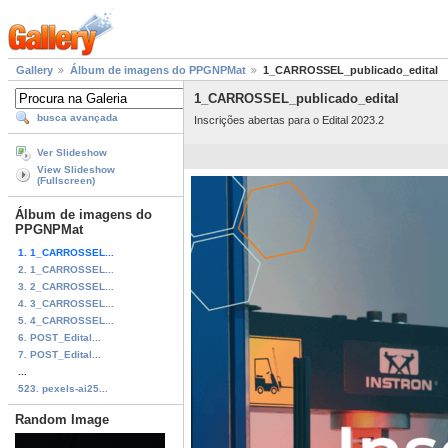
Gallery
Álbum de imagens do PPGNPMat
1_CARROSSEL_publicado_edital
1_CARROSSEL_publicado_edital
busca avançada
Inscrições abertas para o Edital 2023.2
Ver Slideshow
View Slideshow
(Fullscreen)
Álbum de imagens do
PPGNPMat
1. 1_CARROSSEL...
2. 1_CARROSSEL...
3. 2_CARROSSEL...
4. 3_CARROSSEL...
5. 4_CARROSSEL...
6. POST_Edital...
7. POST_Edital...
...
523. pexels-ai25...
Random Image