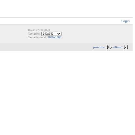
Login
Data: 07-06-2023
Tamanho:
Tamanho total:
1080x1080
próximo
último