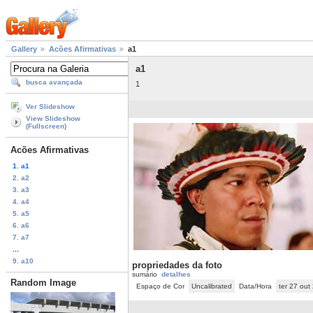
Gallery
Acões Afirmativas
a1
a1
busca avançada
1
Ver Slideshow
View Slideshow
(Fullscreen)
Acões Afirmativas
1. a1
2. a2
3. a3
4. a4
5. a5
6. a6
7. a7
...
9. a10
propriedades da foto
sumário
detalhes
Random Image
Espaço de Cor
Uncalibrated
Data/Hora
ter 27 ou