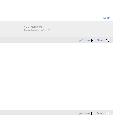
Login
Data: 27-10-2009
Tamanho total: 571x182
próximo
último
próximo
último